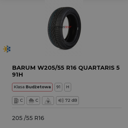
BARUM W205/55 R16 QUARTARIS 5
91H
Klasa
Budżetowa
91
H
C
C
72 dB
205 /55 R16