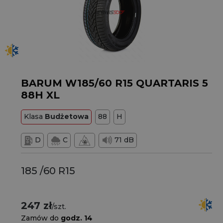
BARUM W185/60 R15 QUARTARIS 5
88H XL
Klasa
Budżetowa
88
H
D
C
71 dB
185 /60 R15
247 zł
/szt.
Zamów do
godz. 14