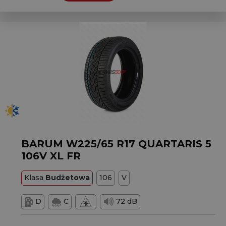
BARUM W225/65 R17 QUARTARIS 5
106V XL FR
Klasa
Budżetowa
106
V
D
C
72 dB