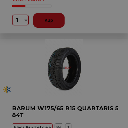
Kup
BARUM W175/65 R15 QUARTARIS 5
84T
Klasa
Budżetowa
84
T