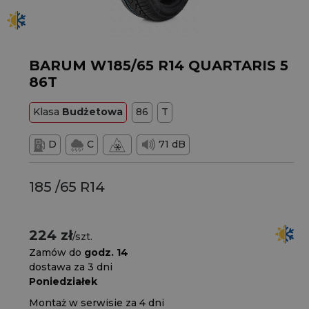
BARUM W185/65 R14 QUARTARIS 5
86T
Klasa
Budżetowa
86
T
D
C
71 dB
185 /65 R14
224 zł
/szt.
Zamów do
godz. 14
dostawa za 3 dni
Poniedziałek
Montaż w serwisie za 4 dni