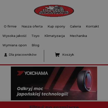
O firmie
Nasza oferta
Kup opony
Galeria
Kontakt
Wysoka jakość
Toyo
Klimatyzacja
Mechanika
Wymiana opon
Blog
Dla pracowników
Koszyk
Filtruj po rozmiarze