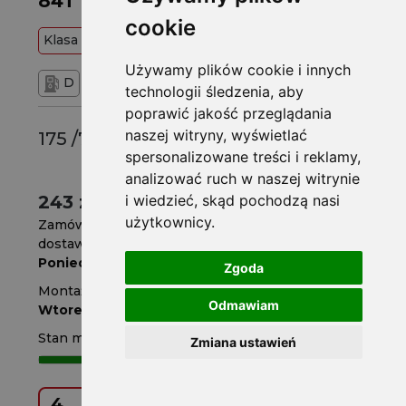
84T
cookie
Klasa
Budżetowa
84
T
Używamy plików cookie i innych
D
C
71 dB
technologii śledzenia, aby
poprawić jakość przeglądania
naszej witryny, wyświetlać
175 /70 R14
spersonalizowane treści i reklamy,
analizować ruch w naszej witrynie
243 zł
i wiedzieć, skąd pochodzą nasi
/szt.
użytkownicy.
Zamów do
godz. 14
dostawa za 3 dni
Poniedziałek
Zgoda
Montaż w serwisie za 4 dni
Odmawiam
Wtorek
Stan magazynowy
Zmiana ustawień
Kup