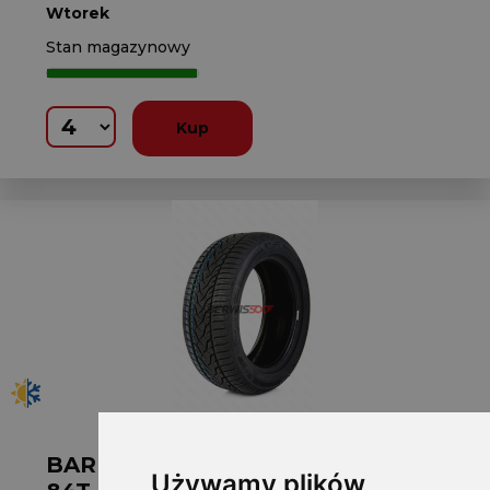
Wtorek
Stan magazynowy
Kup
BARUM W175/70 R14 QUARTARIS 5
Używamy plików