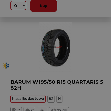
Kup
BARUM W195/50 R15 QUARTARIS 5
82H
Klasa
Budżetowa
82
H
D
C
72 dB