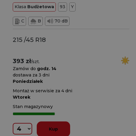
Klasa
Budżetowa
93
Y
C
B
70 dB
215 /45 R18
393 zł
/szt.
Zamów do
godz. 14
dostawa za 3 dni
Poniedziałek
Montaż w serwisie za 4 dni
Wtorek
Stan magazynowy
Kup