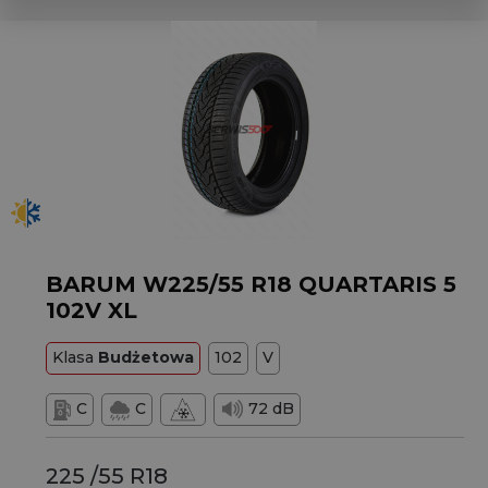
BARUM W225/55 R18 QUARTARIS 5
102V XL
Klasa
Budżetowa
102
V
C
C
72 dB
225 /55 R18