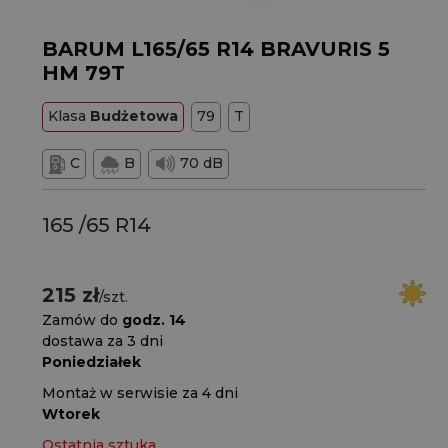
BARUM L165/65 R14 BRAVURIS 5
HM 79T
Klasa
Budżetowa
79
T
C
B
70 dB
165 /65 R14
215 zł
/szt.
Zamów do
godz. 14
dostawa za 3 dni
Poniedziałek
Montaż w serwisie za 4 dni
Wtorek
Ostatnia sztuka