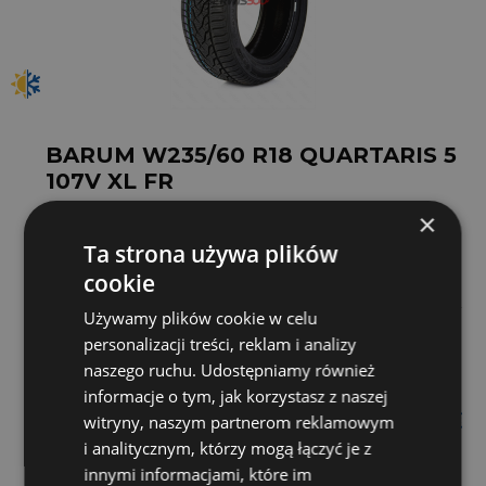
BARUM W235/60 R18 QUARTARIS 5
107V XL FR
×
Klasa
Budżetowa
107
V
Ta strona używa plików
cookie
D
C
72 dB
Używamy plików cookie w celu
235 /60 R18
personalizacji treści, reklam i analizy
naszego ruchu. Udostępniamy również
informacje o tym, jak korzystasz z naszej
451 zł
witryny, naszym partnerom reklamowym
/szt.
i analitycznym, którzy mogą łączyć je z
Zamów do
godz. 14
dostawa za 3 dni
innymi informacjami, które im