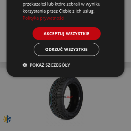
Poniedziałek
przekazałeś lub które zebrali w wyniku
korzystania przez Ciebie z ich usług.
Montaż w serwisie za 4 dni
Wtorek
Polityka prywatności
Stan magazynowy
AKCEPTUJ WSZYSTKIE
Kup
ODRZUĆ WSZYSTKIE
POKAŻ SZCZEGÓŁY