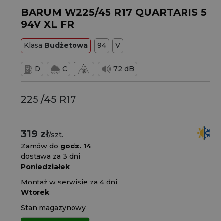
BARUM W225/45 R17 QUARTARIS 5
94V XL FR
Klasa
Budżetowa
94
V
D
C
72 dB
225 /45 R17
319 zł
/szt.
Zamów do
godz. 14
dostawa za 3 dni
Poniedziałek
Montaż w serwisie za 4 dni
Wtorek
Stan magazynowy