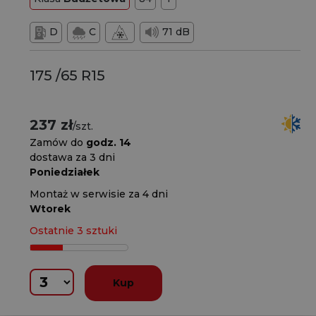
D
C
71 dB
175 /65 R15
237 zł
/szt.
Zamów do
godz. 14
dostawa za 3 dni
Poniedziałek
Montaż w serwisie za 4 dni
Wtorek
Ostatnie 3 sztuki
Kup