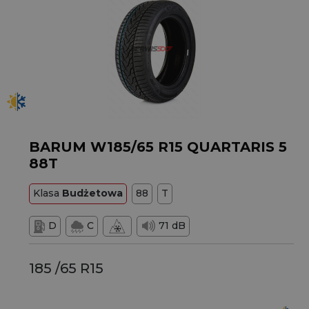
BARUM W185/65 R15 QUARTARIS 5
88T
Klasa
Budżetowa
88
T
D
C
71 dB
185 /65 R15