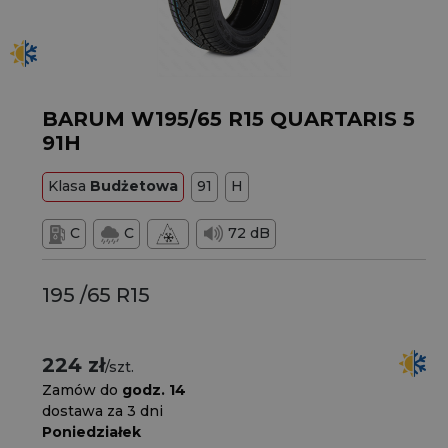
BARUM W195/65 R15 QUARTARIS 5
91H
Klasa
Budżetowa
91
H
C
C
72 dB
195 /65 R15
224 zł
/szt.
Zamów do
godz. 14
dostawa za 3 dni
Poniedziałek