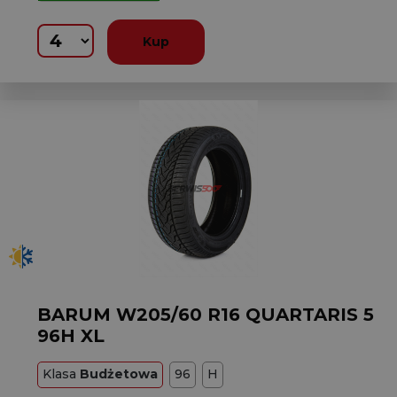
Kup
BARUM W205/60 R16 QUARTARIS 5
96H XL
Klasa
Budżetowa
96
H