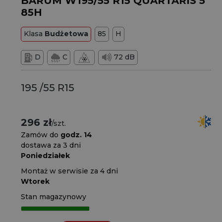
BARUM W195/55 R15 QUARTARIS 5
85H
Klasa
Budżetowa
85
H
D
C
72 dB
195 /55 R15
296 zł
/szt.
Zamów do
godz. 14
dostawa za 3 dni
Poniedziałek
Montaż w serwisie za 4 dni
Wtorek
Stan magazynowy