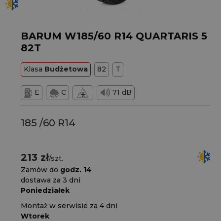
BARUM W185/60 R14 QUARTARIS 5
82T
Klasa
Budżetowa
82
T
E
C
71 dB
185 /60 R14
213 zł
/szt.
Zamów do
godz. 14
dostawa za 3 dni
Poniedziałek
Montaż w serwisie za 4 dni
Wtorek