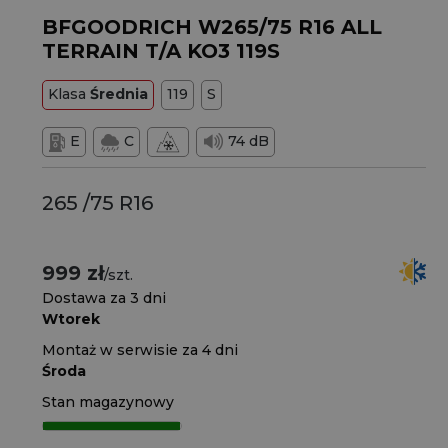
BFGOODRICH W265/75 R16 ALL
TERRAIN T/A KO3 119S
Klasa
Średnia
119
S
E
C
74 dB
265 /75 R16
999 zł
/szt.
Dostawa za 3 dni
Wtorek
Montaż w serwisie za 4 dni
Środa
Stan magazynowy