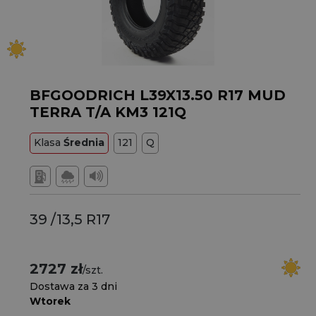
BFGOODRICH L39X13.50 R17 MUD
TERRA T/A KM3 121Q
Klasa
Średnia
121
Q
39 /13,5 R17
2727 zł
/szt.
Dostawa za 3 dni
Wtorek