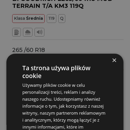
TERRAIN T/A KM3 119Q
Klasa
Średnia
119
Q
265 /60 R18
×
Ta strona używa plików
1203 zł
/szt.
cookie
Dostawa za 3 dni
Wtorek
Używamy plików cookie w celu
personalizacji treści, reklam i analizy
Montaż w serwisie za 4 dni
Środa
naszego ruchu. Udostępniamy również
informacje o tym, jak korzystasz z naszej
Stan magazynowy
witryny, naszym partnerom reklamowym
i analitycznym, którzy mogą łączyć je z
innymi informacjami, które im
Kup