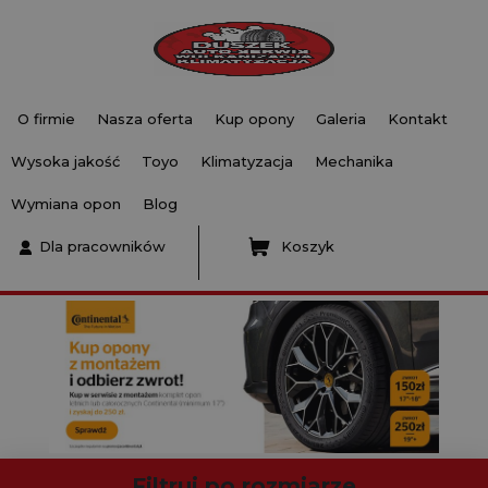
O firmie
Nasza oferta
Kup opony
Galeria
Kontakt
Wysoka jakość
Toyo
Klimatyzacja
Mechanika
Wymiana opon
Blog
Dla pracowników
Koszyk
Filtruj po rozmiarze