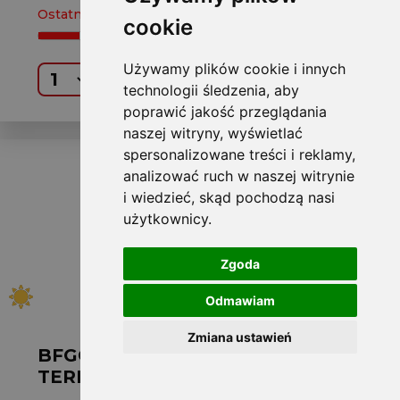
Ostatnia sztuka
cookie
Używamy plików cookie i innych
Kup
technologii śledzenia, aby
poprawić jakość przeglądania
naszej witryny, wyświetlać
spersonalizowane treści i reklamy,
analizować ruch w naszej witrynie
i wiedzieć, skąd pochodzą nasi
użytkownicy.
Zgoda
Odmawiam
Zmiana ustawień
BFGOODRICH L305/55 R20 MUD-
TERRAIN T/A KM3 121Q