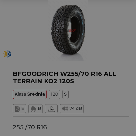
BFGOODRICH W255/70 R16 ALL
TERRAIN KO2 120S
Klasa
Średnia
120
S
E
B
74 dB
255 /70 R16