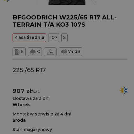
BFGOODRICH W225/65 R17 ALL-
TERRAIN T/A KO3 107S
Klasa
Średnia
107
S
E
C
74 dB
225 /65 R17
907 zł
/szt.
Dostawa za 3 dni
Wtorek
Montaż w serwisie za 4 dni
Środa
Stan magazynowy