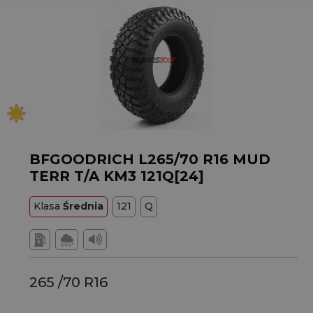
BFGOODRICH L265/70 R16 MUD
TERR T/A KM3 121Q[24]
Klasa
Średnia
121
Q
265 /70 R16