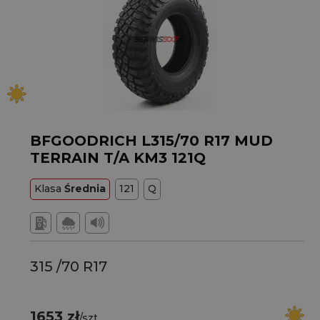
BFGOODRICH L315/70 R17 MUD
TERRAIN T/A KM3 121Q
Klasa
Średnia
121
Q
315 /70 R17
1653 zł
/szt.