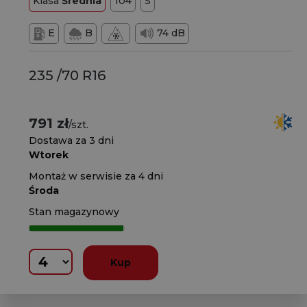
Klasa
Średnia
104
S
E
B
74 dB
235 /70 R16
791 zł
/szt.
Dostawa za 3 dni
Wtorek
Montaż w serwisie za 4 dni
Środa
Stan magazynowy
Kup