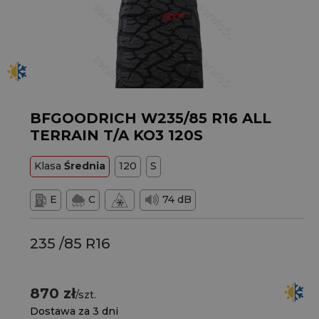
BFGOODRICH W235/85 R16 ALL
TERRAIN T/A KO3 120S
Klasa
Średnia
120
S
E
C
74 dB
235 /85 R16
870 zł
/szt.
Dostawa za 3 dni