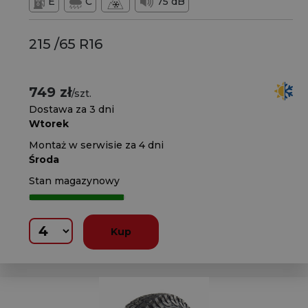
E
C
75 dB
215 /65 R16
749 zł
/szt.
Dostawa za 3 dni
Wtorek
Montaż w serwisie za 4 dni
Środa
Stan magazynowy
Kup