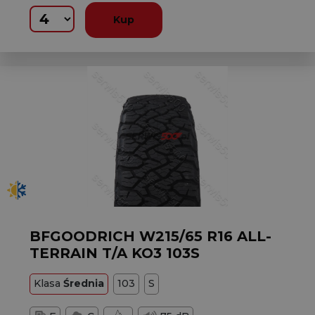
Kup
BFGOODRICH W215/65 R16 ALL-
TERRAIN T/A KO3 103S
Klasa
Średnia
103
S