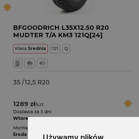
BFGOODRICH L35X12.50 R20
MUDTER T/A KM3 121Q[24]
Klasa
Średnia
121
Q
35 /12,5 R20
1289 zł
/szt.
Dostawa za 3 dni
Wtorek
Montaż w serwisie za 4 dni
Środa
Używamy plików