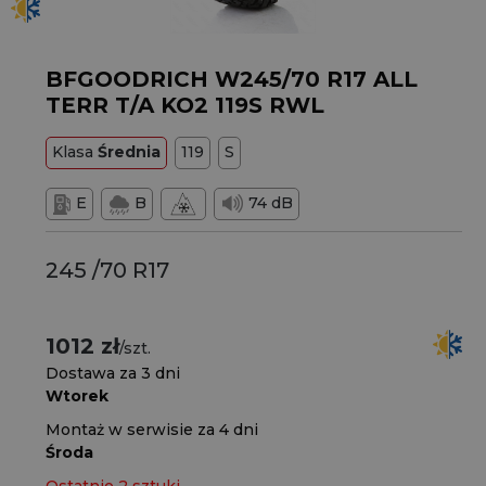
BFGOODRICH W245/70 R17 ALL
TERR T/A KO2 119S RWL
Klasa
Średnia
119
S
E
B
74 dB
245 /70 R17
1012 zł
/szt.
Dostawa za 3 dni
Wtorek
Montaż w serwisie za 4 dni
Środa