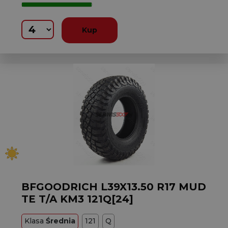
Kup
BFGOODRICH L39X13.50 R17 MUD
TE T/A KM3 121Q[24]
Klasa
Średnia
121
Q