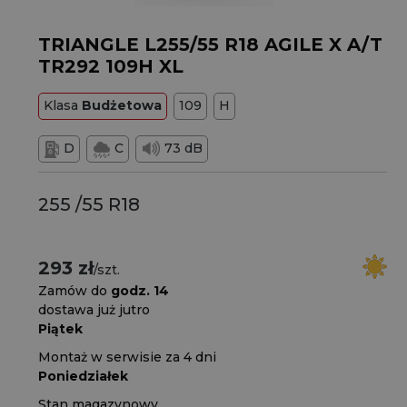
TRIANGLE L255/55 R18 AGILE X A/T
TR292 109H XL
Klasa
Budżetowa
109
H
D
C
73 dB
255 /55 R18
293 zł
/szt.
Zamów do
godz. 14
dostawa już jutro
Piątek
Montaż w serwisie za 4 dni
Poniedziałek
Stan magazynowy