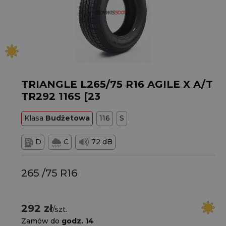
TRIANGLE L265/75 R16 AGILE X A/T
TR292 116S [23
Klasa
Budżetowa
116
S
D
C
72 dB
265 /75 R16
292 zł
/szt.
Zamów do
godz. 14