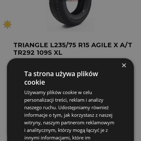
TRIANGLE L235/75 R15 AGILE X A/T
TR292 109S XL
×
Klasa
Budżetowa
109
S
Ta strona używa plików
cookie
D
C
72 dB
Używamy plików cookie w celu
235 /75 R15
personalizacji treści, reklam i analizy
naszego ruchu. Udostępniamy również
informacje o tym, jak korzystasz z naszej
291 zł
witryny, naszym partnerom reklamowym
/szt.
i analitycznym, którzy mogą łączyć je z
Zamów do
godz. 14
dostawa już jutro
innymi informacjami, które im