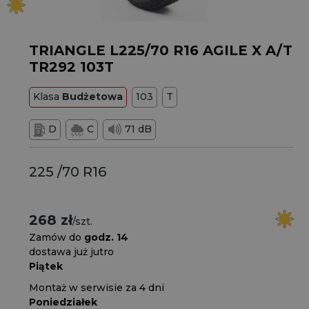
TRIANGLE L225/70 R16 AGILE X A/T
TR292 103T
Klasa
Budżetowa
103
T
D
C
71 dB
225 /70 R16
268 zł
/szt.
Zamów do
godz. 14
dostawa już jutro
Piątek
Montaż w serwisie za 4 dni
Poniedziałek