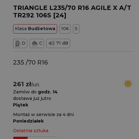
TRIANGLE L235/70 R16 AGILE X A/T
TR292 106S [24]
Klasa
Budżetowa
106
S
D
C
71 dB
235 /70 R16
261 zł
/szt.
Zamów do
godz. 14
dostawa już jutro
Piątek
Montaż w serwisie za 4 dni
Poniedziałek
Ostatnia sztuka