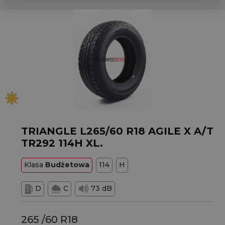
TRIANGLE L265/60 R18 AGILE X A/T
TR292 114H XL.
Klasa
Budżetowa
114
H
D
C
73 dB
265 /60 R18