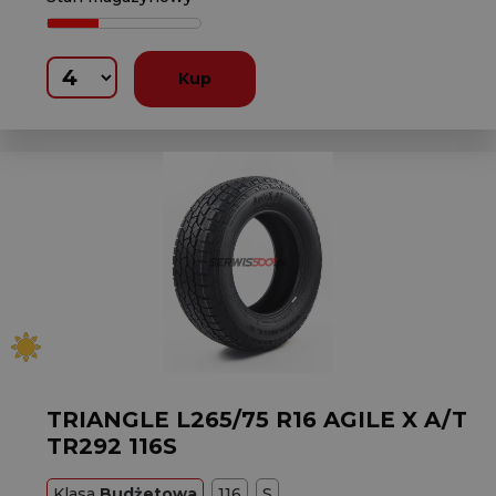
Kup
TRIANGLE L265/75 R16 AGILE X A/T
TR292 116S
Klasa
Budżetowa
116
S