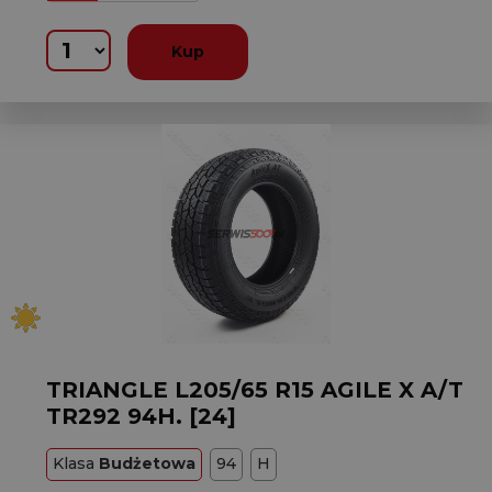
Kup
TRIANGLE L205/65 R15 AGILE X A/T
TR292 94H. [24]
Klasa
Budżetowa
94
H