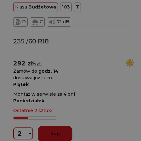
Klasa
Budżetowa
103
T
D
C
71 dB
235 /60 R18
292 zł
/szt.
Zamów do
godz. 14
dostawa już jutro
Piątek
Montaż w serwisie za 4 dni
Poniedziałek
Ostatnie 2 sztuki
Kup