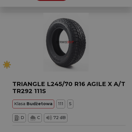
TRIANGLE L245/70 R16 AGILE X A/T
TR292 111S
Klasa
Budżetowa
111
S
D
C
72 dB