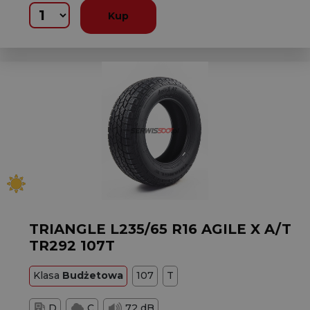
Kup
TRIANGLE L235/65 R16 AGILE X A/T
TR292 107T
Klasa
Budżetowa
107
T
D
C
72 dB