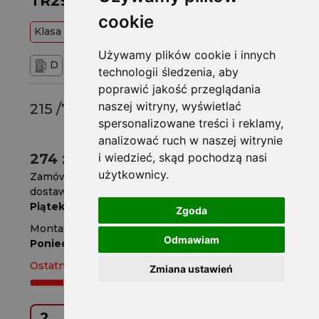
TR292 100T
cookie
Klasa
Budżetowa
100
T
Używamy plików cookie i innych
D
C
71 dB
technologii śledzenia, aby
poprawić jakość przeglądania
naszej witryny, wyświetlać
215 /70 R16
spersonalizowane treści i reklamy,
analizować ruch w naszej witrynie
274 zł
i wiedzieć, skąd pochodzą nasi
/szt.
użytkownicy.
Zamów do
godz. 14
dostawa już jutro
Piątek
Zgoda
Montaż w serwisie za 4 dni
Odmawiam
Poniedziałek
Ostatnie 2 sztuki
Zmiana ustawień
Kup