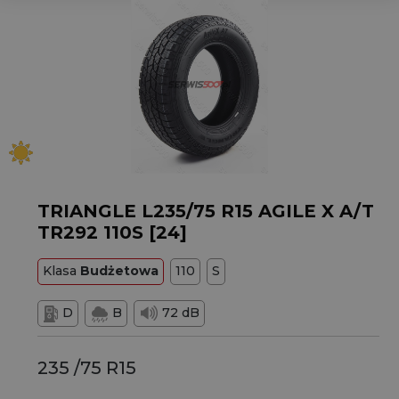
TRIANGLE L235/75 R15 AGILE X A/T
TR292 110S [24]
Klasa
Budżetowa
110
S
D
B
72 dB
235 /75 R15