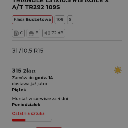
TRIANGLE L31X10.5 R15 AGILE X
A/T TR292 109S
Klasa
Budżetowa
109
S
C
B
72 dB
31 /10,5 R15
315 zł
/szt.
Zamów do
godz. 14
dostawa już jutro
Piątek
Montaż w serwisie za 4 dni
Poniedziałek
Ostatnia sztuka