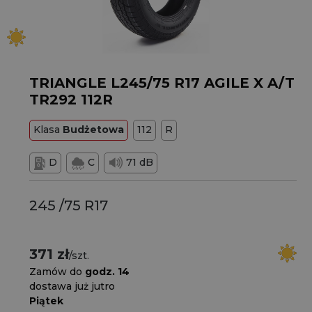
TRIANGLE L245/75 R17 AGILE X A/T
TR292 112R
Klasa
Budżetowa
112
R
D
C
71 dB
245 /75 R17
371 zł
/szt.
Zamów do
godz. 14
dostawa już jutro
Piątek