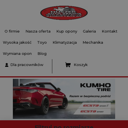
O firmie
Nasza oferta
Kup opony
Galeria
Kontakt
Wysoka jakość
Toyo
Klimatyzacja
Mechanika
Wymiana opon
Blog
Dla pracowników
Koszyk
Filtruj po rozmiarze