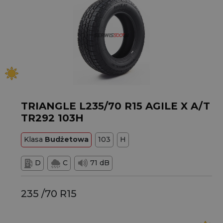
TRIANGLE L235/70 R15 AGILE X A/T
TR292 103H
Klasa
Budżetowa
103
H
D
C
71 dB
235 /70 R15