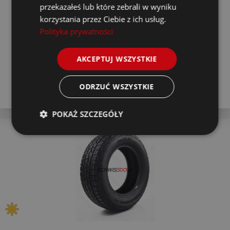
Piątek
przekazałeś lub które zebrali w wyniku
korzystania przez Ciebie z ich usług.
Montaż w serwisie za 4 dni
Poniedziałek
Polityka prywatności
Ostatnia sztuka
AKCEPTUJ WSZYSTKIE
Kup
ODRZUĆ WSZYSTKIE
POKAŻ SZCZEGÓŁY