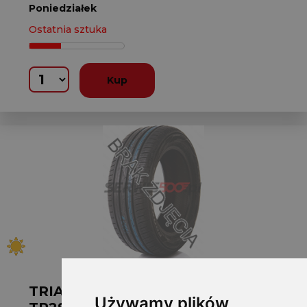
Poniedziałek
Ostatnia sztuka
Kup
TRIANGLE L215/70 R16 AGILE X A/T
Używamy plików