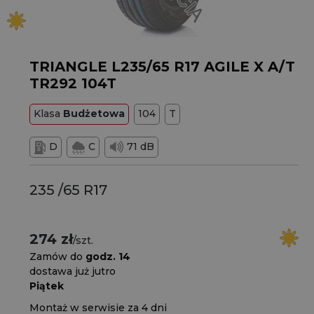
TRIANGLE L235/65 R17 AGILE X A/T
TR292 104T
Klasa
Budżetowa
104
T
D
C
71 dB
235 /65 R17
274 zł
/szt.
Zamów do
godz. 14
dostawa już jutro
Piątek
Montaż w serwisie za 4 dni