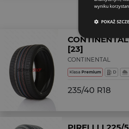
wyniku korzystani
POKAŻ SZCZ
CONTINENTAL 
[23]
CONTINENTAL
Klasa
Premium
D
235/40 R18
PIRELLI L225