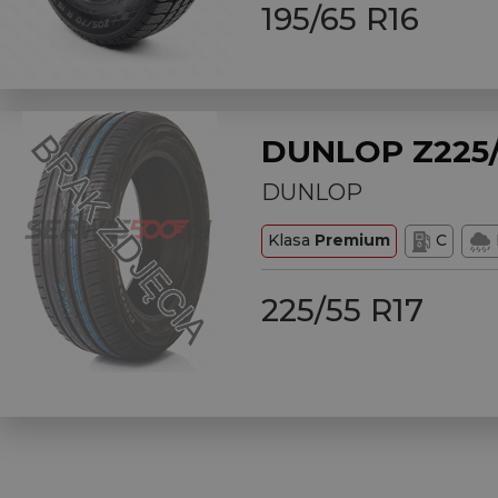
195/65 R16
DUNLOP Z225/
DUNLOP
Klasa
Premium
C
225/55 R17