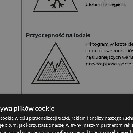
błotem i śniegiem.
Przyczepność na lodzie
Piktogram w
kształc
opon do samochodów
najtrudniejszych war
przyczepnością przez 
żywa plików cookie
Szczegóły dotyczące zgodności produktu z przepisami
okie w celu personalizacji treści, reklam i analizy naszego ru
je o tym, jak korzystasz z naszej witryny, naszym partnerom re
rzy mogą łączyć je z innymi informacjami, które im przekazałeś l