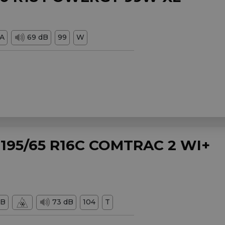
A
69 dB
99
W
195/65 R16C COMTRAC 2 WI+
B
73 dB
104
T