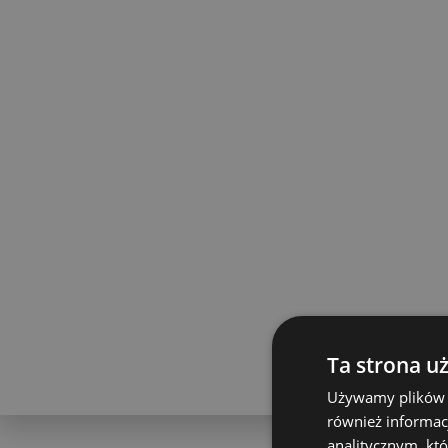
Ta strona u
Używamy plików co
również informac
analitycznym, któ