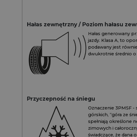
Hałas zewnętrzny / Poziom hałasu ze
Hałas generowany pr
jazdy. Klasa A, to opo
podawany jest również
dwukrotnie średnio o 
Przyczepność na śniegu
Oznaczenie 3PMSF - s
górskich, “góra ze śn
spełniają określone n
zimowych i całoroc
świadczące, że dana 