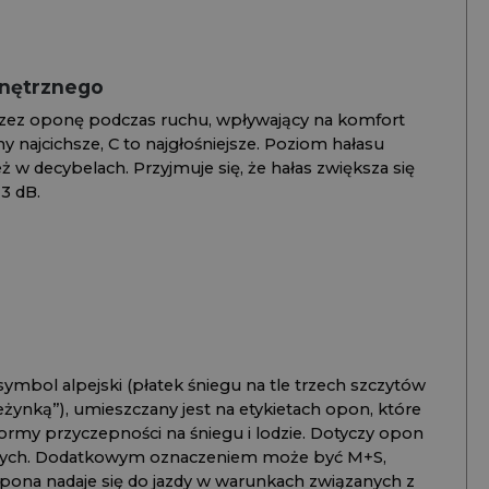
wnętrznego
zez oponę podczas ruchu, wpływający na komfort
ny najcichsze, C to najgłośniejsze. Poziom hałasu
 w decybelach. Przyjmuje się, że hałas zwiększa się
3 dB.
ymbol alpejski (płatek śniegu na tle trzech szczytów
ieżynką”), umieszczany jest na etykietach opon, które
ormy przyczepności na śniegu i lodzie. Dotyczy opon
znych. Dodatkowym oznaczeniem może być M+S,
opona nadaje się do jazdy w warunkach związanych z