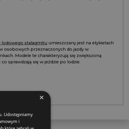
ie lodowego stalagmitu
umieszczany jest na etykietach
 osobowych przeznaczonych do jazdy w
unkach. Modele te charakteryzują się zwiększoną
co sprawdzają się w jeździe po lodzie.
×
chu. Udostępniamy
klamowym i
ub które zebrali w