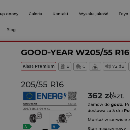
up opony
Galeria
Kontakt
Wysoka jakość
Toyo
Blog
GOOD-YEAR W205/55 R16
Klasa
Premium
B
C
72 dB
205/55 R16
362 zł
/szt.
Zamów do
godz. 14
dostawa za 3 dni
Po
Montaż w serwisie 
Stan magazynowy