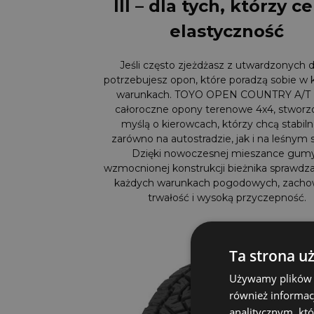
III – dla tych, którzy c
elastyczność
Jeśli często zjeżdżasz z utwardzonych d
potrzebujesz opon, które poradzą sobie w
warunkach. TOYO OPEN COUNTRY A/T I
całoroczne opony terenowe 4x4, stworz
myślą o kierowcach, którzy chcą stabiln
zarówno na autostradzie, jak i na leśnym s
Dzięki nowoczesnej mieszance gumy
wzmocnionej konstrukcji bieżnika sprawdza
każdych warunkach pogodowych, zacho
trwałość i wysoką przyczepność.
Ta strona u
Używamy plików co
również informac
analitycznym, któ