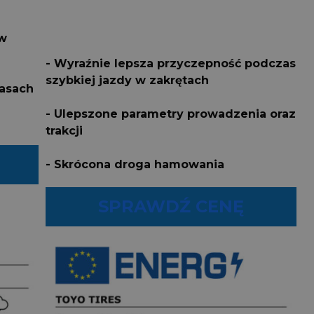
 w
- Wyraźnie lepsza przyczepność podczas
szybkiej jazdy w zakrętach
rasach
- Ulepszone parametry prowadzenia oraz
trakcji
- Skrócona droga hamowania
SPRAWDŹ CENĘ