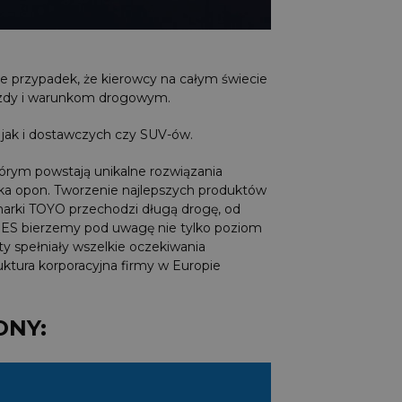
nie przypadek, że kierowcy na całym świecie
jazdy i warunkom drogowym.
jak i dostawczych czy SUV-ów.
órym powstają unikalne rozwiązania
ska opon. Tworzenie najlepszych produktów
 marki TOYO przechodzi długą drogę, od
RES bierzemy pod uwagę nie tylko poziom
y spełniały wszelkie oczekiwania
uktura korporacyjna firmy w Europie
ONY: