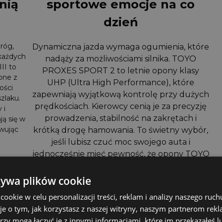
enią
sportowe emocje na co
dzień
róg,
Dynamiczna jazda wymaga ogumienia, które
 każdych
nadąży za możliwościami silnika. TOYO
II to
PROXES SPORT 2 to letnie opony klasy
one z
UHP (Ultra High Performance), które
ości
zapewniają wyjątkową kontrolę przy dużych
zlaku.
prędkościach. Kierowcy cenią je za precyzję
 i
prowadzenia, stabilność na zakrętach i
ją się w
wując
krótką drogę hamowania. To świetny wybór,
jeśli lubisz czuć moc swojego auta i
jednocześnie mieć pewność, że opony TOYO
utrzymają pełną kontrolę.
żywa plików cookie
okie w celu personalizacji treści, reklam i analizy naszego ru
je o tym, jak korzystasz z naszej witryny, naszym partnerom re
rzy mogą łączyć je z innymi informacjami, które im przekazałeś l