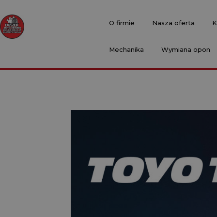
O firmie
Nasza oferta
K
Mechanika
Wymiana opon