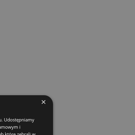
×
chu. Udostępniamy
klamowym i
ub które zebrali w