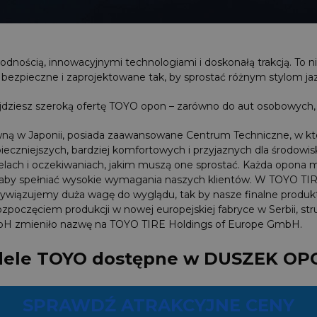
wodnością, innowacyjnymi technologiami i doskonałą trakcją. To 
, bezpieczne i zaprojektowane tak, by sprostać różnym stylom 
ziesz szeroką ofertę TOYO opon – zarówno do aut osobowych, 
ówną w Japonii, posiada zaawansowane Centrum Techniczne, w kt
ieczniejszych, bardziej komfortowych i przyjaznych dla środowi
 celach i oczekiwaniach, jakim muszą one sprostać. Każda opona
 aby spełniać wysokie wymagania naszych klientów. W TOYO TI
zywiązujemy duża wagę do wyglądu, tak by nasze finalne produkt
ozpoczęciem produkcji w nowej europejskiej fabryce w Serbii, str
bH zmieniło nazwę na TOYO TIRE Holdings of Europe GmbH.
ele TOYO dostępne w DUSZEK OP
SPRAWDŹ ATRAKCYJNE CENY