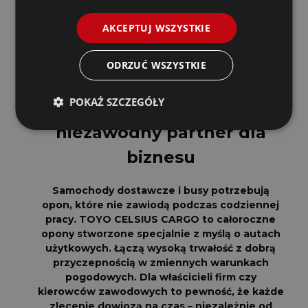
AKCEPTUJ WSZYSTKIE
Opona całoroczna
ODRZUĆ WSZYSTKIE
POKAŻ SZCZEGÓŁY
TOYO CELCIUS CARGO –
niezawodny partner dla
biznesu
Samochody dostawcze i busy potrzebują
opon, które nie zawiodą podczas codziennej
pracy. TOYO CELSIUS CARGO to całoroczne
opony stworzone specjalnie z myślą o autach
użytkowych. Łączą wysoką trwałość z dobrą
przyczepnością w zmiennych warunkach
pogodowych. Dla właścicieli firm czy
kierowców zawodowych to pewność, że każde
zlecenie dowiozą na czas – niezależnie od