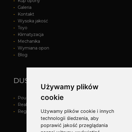
-
Kup opony
-
Galeria
-
Kontakt
-
Wysoka jakość
-
Toyo
-
Klimatyzacja
-
Mechanika
-
Wymiana opon
-
Blog
DUSZEK OPONY
Używamy plików
cookie
-
Pouczenie o prawie do odstapienia od umowy
-
Realizacja zamówienia i formy płatności
Używamy plików cookie i innych
-
Regulamin i Polityka prywatności
technologii śledzenia, aby
poprawić jakość przeglądania