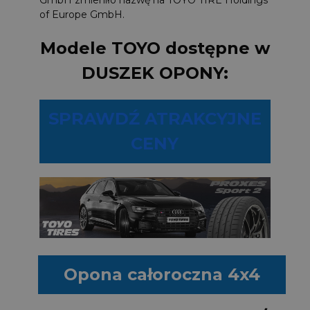
GmbH zmieniło nazwę na TOYO TIRE Holdings
of Europe GmbH.
Modele TOYO dostępne w
DUSZEK OPONY:
SPRAWDŹ ATRAKCYJNE
CENY
Opona całoroczna 4x4